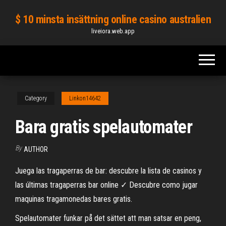
Skip
$ 10 minsta insättning online casino australien
to
liveiora.web.app
the
content
Category
Linkon14642
Bara gratis spelautomater
By
AUTHOR
Juega las tragaperras de bar: descubre la lista de casinos y
las últimas tragaperras bar online ✓ Descubre como jugar
maquinas tragamonedas bares gratis.
Spelautomater funkar på det sättet att man satsar en peng,