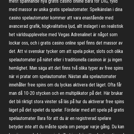
mest spännande nya gratis casino online bara för DIG, fylld
med massor av unika gratis spelautomater. Spelkänslan i dina
casino spelautomater kommer att vara enastående med
avancerad grafik, högkvalitativa ljud, allt inslaget i en realistisk
het världsupplevelse med Vegas Adrenalinet är något som
lockar oss, och i gratis casino online spel finns det massor av
det. Att vi svenskar tycker om att spela poker, slots och olika
spelautomater på nätet eller i traditionella casinon är ju ingen
hemlighet. Man säga att det finns två olika typer av free spins
när vi pratar om spelautomater. Nästan alla spelautomater
innehåller free spins om du lyckas aktivera det läget. Ofta får
man då 10-20 stycken och en multiplikator på det. Här brukar
det bli riktigt stora vinster så läs på hur du aktiverar free spins
läget på det spelet du spelar. Fördelar med att spela på gratis
spelautomater Bara för att du är en registrerad spelare
betyder inte att du måste spela om pengar varje gång. Du kan