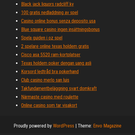
Black jack liquors radcliff ky
100 gratis nedladdning av spel
Casino online bonus senza deposito usa
Blue square casino ingen insättningsbonus
Spela guiden i oz spel
2 spelare online texas holdem gratis
Cisco asa 5520 ram-kortplatser
Texas holdem poker dengan uang asli
Korsord ledtråd bra pokerhand
Club casino merlo san luis
Takfundamentbeläggning svart domkraft
Närmaste casino med roulette
Online casino som tar visakort
Proudly powered by
WordPress
|
Theme:
Envo Magazine