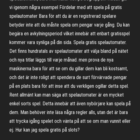
vi igenom några exempel Fördelar med att spela på gratis
spelautomater Bara för att du är en registrerad spelare
betyder inte att du måste spela om pengar varje gång. Du kan
begära en avkylningsperiod vilket innebär att enbart gratisspel
kommer vara synliga på din sida. Spela gratis spelautomater.
Det finns hundratals av spelautomater att välja bland på nätet
och nya titlar läggs till varje månad. men prova de nya
maskinerna bara för att se om du gillar dem kan bli kostsamt,
och det är inte roligt att spendera de surt förvärvade pengar
på en plats bara för att inse att du verkligen ogillar detta spel.
Rent allmänt kan man säga att spelautomater är en mycket
enkel sorts spel. Detta innebär att även nybörjare kan spela på
dem. Man behöver inte läsa några regler alls, utan det är bara
att trycka igång spelet och vänta på att se om man vunnit eller
ej. Hur kan jag spela gratis på slots?