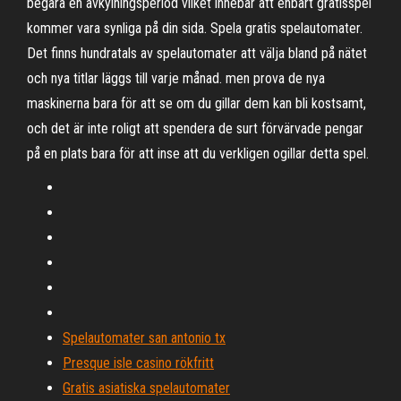
begära en avkylningsperiod vilket innebär att enbart gratisspel
kommer vara synliga på din sida. Spela gratis spelautomater.
Det finns hundratals av spelautomater att välja bland på nätet
och nya titlar läggs till varje månad. men prova de nya
maskinerna bara för att se om du gillar dem kan bli kostsamt,
och det är inte roligt att spendera de surt förvärvade pengar
på en plats bara för att inse att du verkligen ogillar detta spel.
Spelautomater san antonio tx
Presque isle casino rökfritt
Gratis asiatiska spelautomater